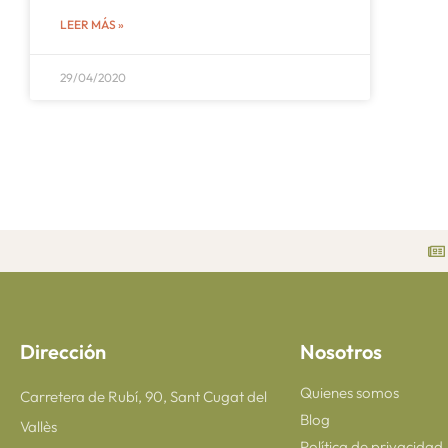
LEER MÁS »
29/04/2020
Dirección
Nosotros
Quienes somos
Carretera de Rubí, 90, Sant Cugat del
Blog
Vallès
Política de privacidad