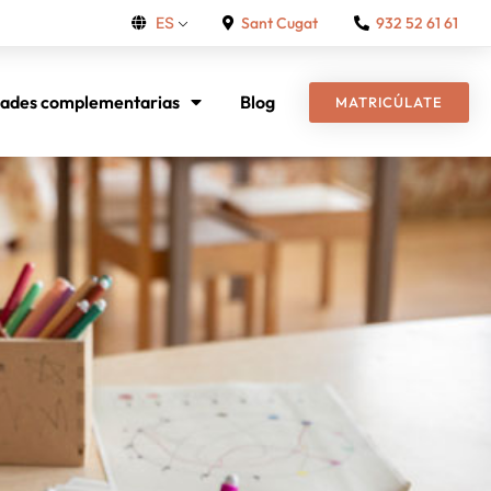
Sant Cugat
932 52 61 61
ES
dades complementarias
Blog
MATRICÚLATE