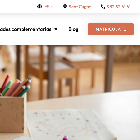
Sant Cugat
932 52 61 61
ES
dades complementarias
Blog
MATRICÚLATE