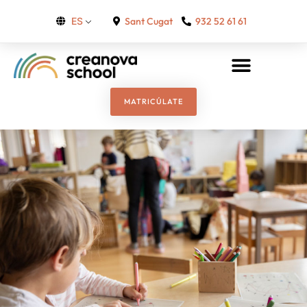
Sant Cugat
932 52 61 61
ES
MATRICÚLATE