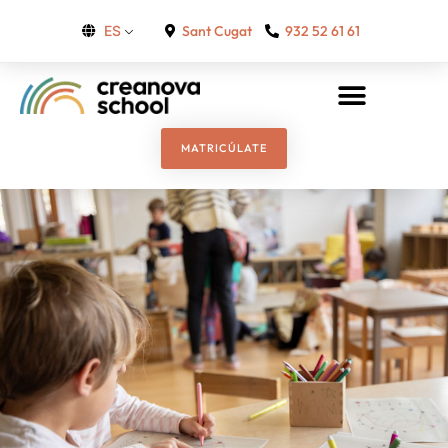
Sant Cugat
932 52 61 61
ES
MATRICÚLATE