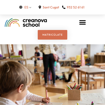
Sant Cugat
932 52 61 61
ES
MATRICÚLATE