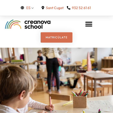
Sant Cugat
932 52 61 61
ES
MATRICÚLATE