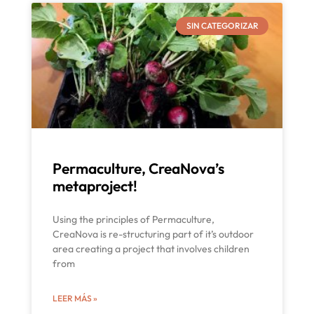
SIN CATEGORIZAR
Permaculture, CreaNova’s
metaproject!
Using the principles of Permaculture,
CreaNova is re-structuring part of it’s outdoor
area creating a project that involves children
from
LEER MÁS »