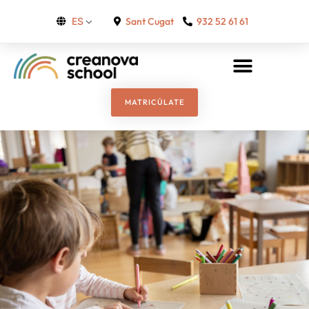
Sant Cugat
932 52 61 61
ES
MATRICÚLATE