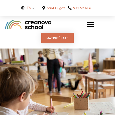
Sant Cugat
932 52 61 61
ES
MATRICÚLATE