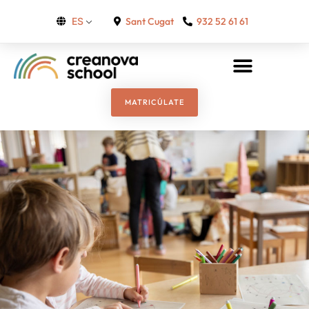
Sant Cugat
932 52 61 61
ES
MATRICÚLATE