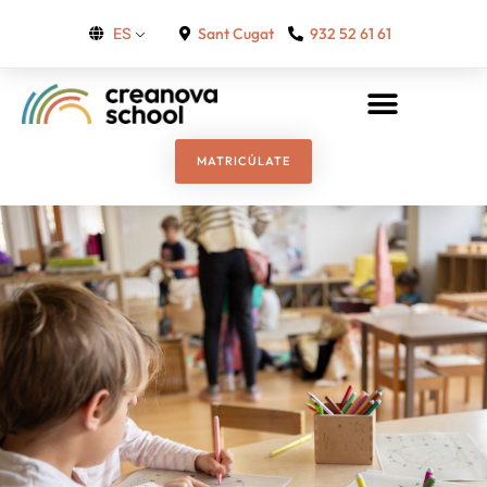
Sant Cugat
932 52 61 61
ES
MATRICÚLATE