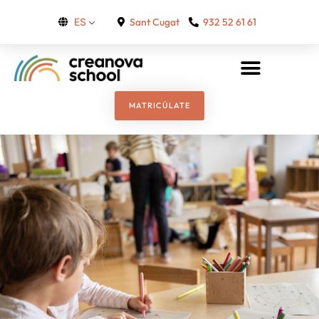
Sant Cugat
932 52 61 61
ES
MATRICÚLATE