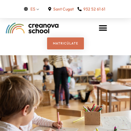
Sant Cugat
932 52 61 61
ES
MATRICÚLATE