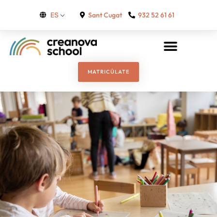
Sant Cugat
932 52 61 61
ES
MATRICÚLATE