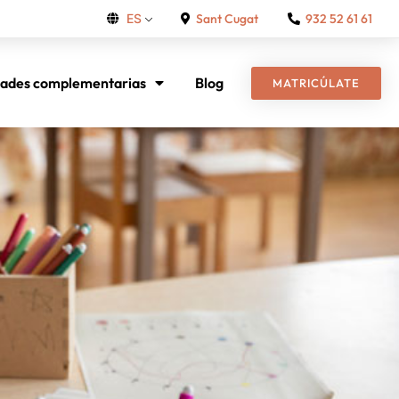
Sant Cugat
932 52 61 61
ES
dades complementarias
Blog
MATRICÚLATE