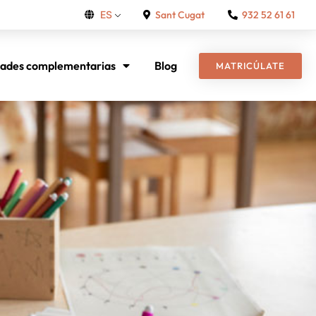
Sant Cugat
932 52 61 61
ES
dades complementarias
Blog
MATRICÚLATE