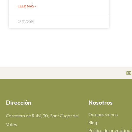
LEER MÁS »
28/11/2019
Dirección
Nosotros
Quienes somos
Carretera de Rubí, 90, Sant Cugat del
Blog
Vallès
Política de privacidad