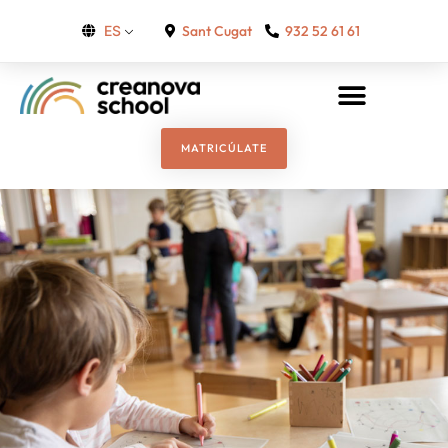
Sant Cugat
932 52 61 61
ES
MATRICÚLATE