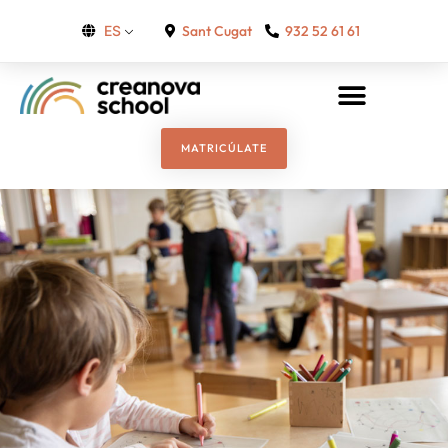
Sant Cugat
932 52 61 61
ES
MATRICÚLATE