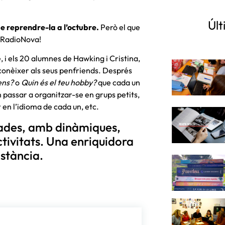
Últ
de reprendre-la a l’octubre.
Però el que
e RadioNova!
, i els 20 alumnes de Hawking i Cristina,
 conèixer als seus penfriends. Després
ens?
o
Quin és el teu hobby?
que cada un
 passar a organitzar-se en grups petits,
 en l’idioma de cada un, etc.
bades, amb dinàmiques,
ctivitats. Una enriquidora
istància.