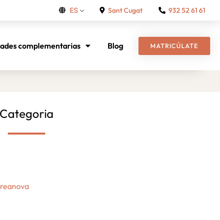
Sant Cugat
932 52 61 61
ES
dades complementarias
Blog
MATRICÚLATE
Categoria
Creanova