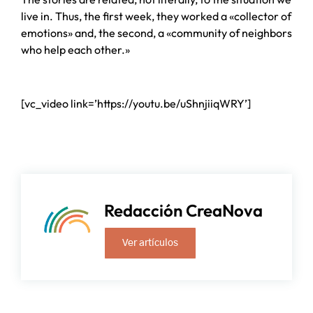
live in. Thus, the first week, they worked a «collector of
emotions» and, the second, a «community of neighbors
who help each other.»
[vc_video link=’https://youtu.be/uShnjiiqWRY’]
Redacción CreaNova
Ver artículos