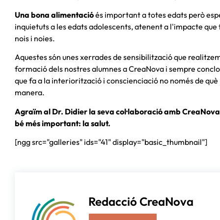
Una bona alimentació
és important a totes edats però esp
inquietuts a les edats adolescents, atenent a l'impacte que
nois i noies.
Aquestes són unes xerrades de sensibilització que realitz
formació dels nostres alumnes a CreaNova i sempre concloem
que fa a la interiorització i conscienciació no només de qu
manera.
Agraïm al Dr. Didier la seva col·laboració amb CreaNova 
bé més important: la salut.
[ngg src="galleries" ids="41" display="basic_thumbnail"]
Redacció CreaNova