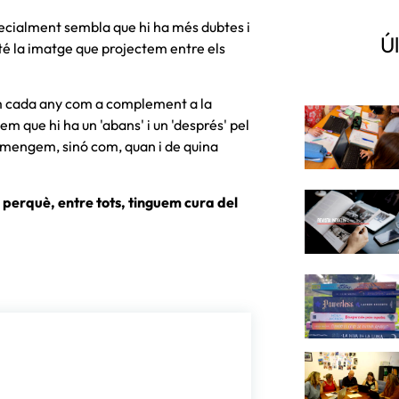
ecialment sembla que hi ha més dubtes i
Úl
 té la imatge que projectem entre els
em cada any com a complement a la
 que hi ha un 'abans' i un 'després' pel
è mengem, sinó com, quan i de quina
perquè, entre tots, tinguem cura del