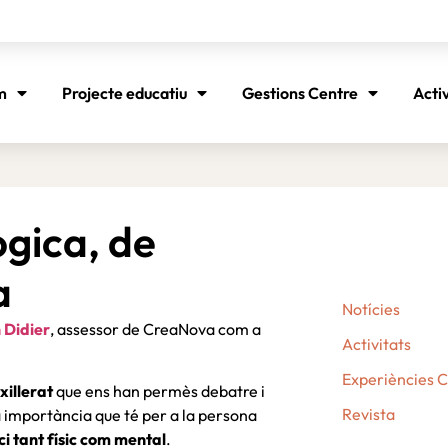
m
Projecte educatiu
Gestions Centre
Acti
gica, de
a
Notícies
n Didier
, assessor de CreaNova com a
Activitats
Experiències 
xillerat
que ens han permès debatre i
Revista
a importància que té per a la persona
ci tant físic com mental
.