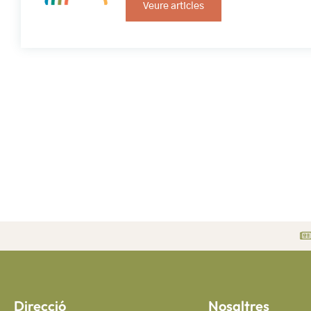
Veure articles
Direcció
Nosaltres