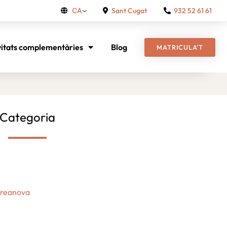
Sant Cugat
932 52 61 61
CA
vitats complementàries
Blog
MATRICULA'T
Categoria
Creanova