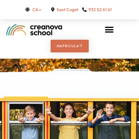
Sant Cugat
932 52 61 61
CA
MATRICULA'T