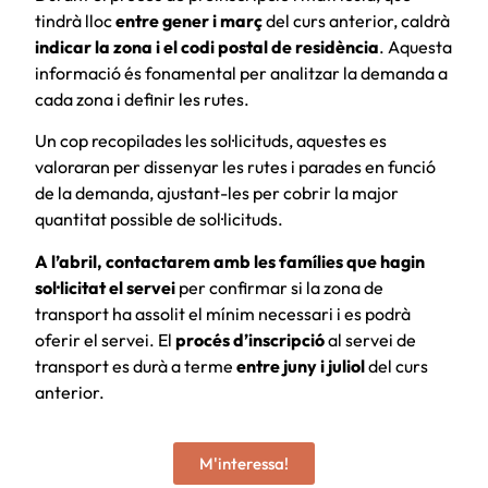
tindrà lloc
entre gener i març
del curs anterior, caldrà
indicar la zona i el codi postal de residència
. Aquesta
informació és fonamental per analitzar la demanda a
cada zona i definir les rutes.
Un cop recopilades les sol·licituds, aquestes es
valoraran per dissenyar les rutes i parades en funció
de la demanda, ajustant-les per cobrir la major
quantitat possible de sol·licituds.
A l’abril, contactarem amb les famílies que hagin
sol·licitat el servei
per confirmar si la zona de
transport ha assolit el mínim necessari i es podrà
oferir el servei. El
procés d’inscripció
al servei de
transport es durà a terme
entre juny i juliol
del curs
anterior.
M'interessa!