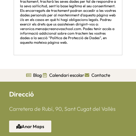
tractament, tractarà les seves dades per tal de respondre a
la seva sol·licitud, sent la base legítima el seu consentiment.
Els encarregats de tractament podran accedir a les vostres
dades personals per al manteniment d'aquesta pàgina web
i/o en els casos en què hi hagi obligacions legals. Podreu
exercir els drets que us assisteixen dirigint-vos a:
veronica.mena@creanovaschool.com. Podeu tenir accés a
informació addicional sobre com tractem les vostres
dades a la secció “Política de Protecció de Dades”, en
aquesta mateixa pàgina web.
Blog
Calendari escolar
Contacte
Direcció
Carretera de Rubí, 90, Sant Cugat del Vallès
Anar Maps