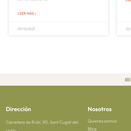
LEER MÁS »
09/12/2021
22/
Dirección
Nosotros
Quienes somos
Carretera de Rubí, 90, Sant Cugat del
Blog
Vallès