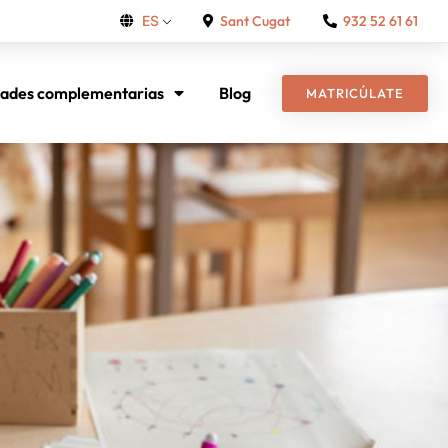
Sant Cugat
932 52 61 61
ES
dades complementarias
Blog
MATRICÚLATE