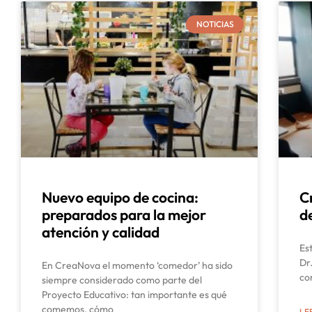
NOTICIAS
Nuevo equipo de cocina:
C
preparados para la mejor
d
atención y calidad
Es
Dr
En CreaNova el momento ‘comedor’ ha sido
co
siempre considerado como parte del
Proyecto Educativo: tan importante es qué
comemos, cómo
LE