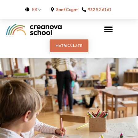
Sant Cugat
932 52 61 61
ES
MATRICÚLATE