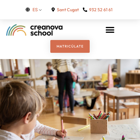
Sant Cugat
932 52 61 61
ES
MATRICÚLATE