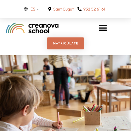
Sant Cugat
932 52 61 61
ES
MATRICÚLATE