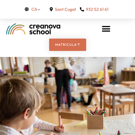
Sant Cugat
932 52 61 61
CA
MATRICULA'T