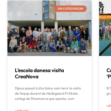
SIN CATEGORIZAR
L’escola danesa visita
C
CreaNova
‘
Dijous passat 6 d’octubre vam tenir la visita
El 
de l’equip docent de Hedegaard FriSkole,
gr
col·legi de Dinamarca que aposta, com
LE
LEER MÁS »