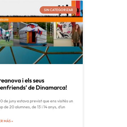
SIN CATEGORIZAR
reanova i els seus
Penfriends’ de Dinamarca!
10 de juny estava previst que ens visités un
up de 20 alumnes, de 13 i 14 anys, d’un
ER MÁS »