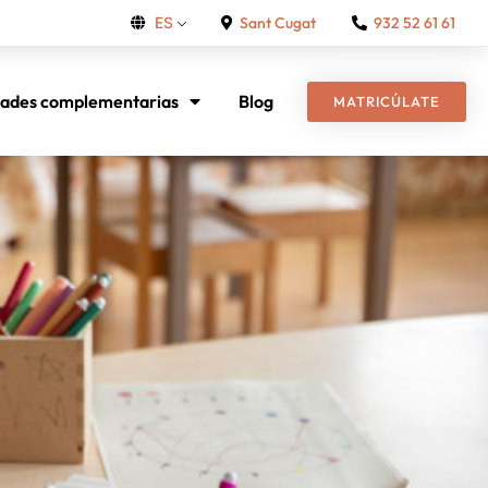
Sant Cugat
932 52 61 61
ES
dades complementarias
Blog
MATRICÚLATE