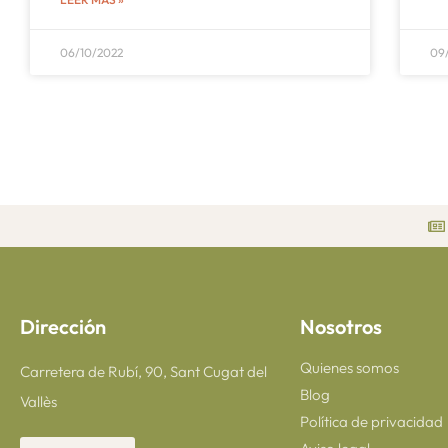
06/10/2022
09
Dirección
Nosotros
Quienes somos
Carretera de Rubí, 90, Sant Cugat del
Blog
Vallès
Política de privacidad